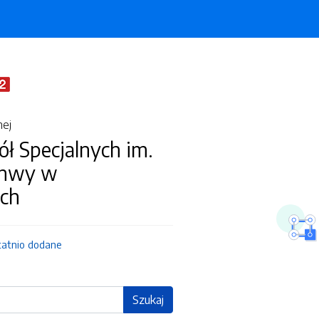
nej
ół Specjalnych im.
chwy w
ch
tatnio dodane
Szukaj