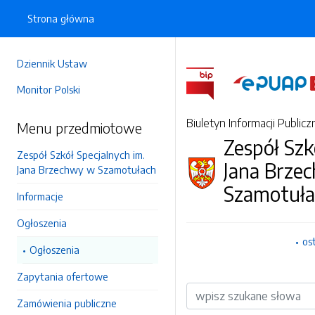
Strona główna
Dziennik Ustaw
Monitor Polski
Biuletyn Informacji Publicz
Menu przedmiotowe
Zespół Szk
Zespół Szkół Specjalnych im.
Jana Brze
Jana Brzechwy w Szamotułach
Szamotuła
Informacje
Ogłoszenia
os
Ogłoszenia
Zapytania ofertowe
Wyszukiwarka
Zamówienia publiczne