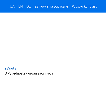
UA
EN
DE
Zamówienia publiczne
Wysoki kontrast
eWrota
BIPy jednostek organizacyjnych.