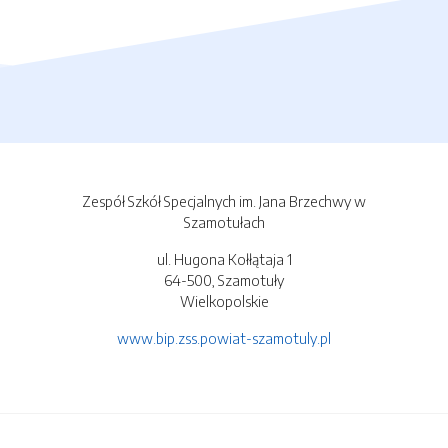
Zespół Szkół Specjalnych im. Jana Brzechwy w
Szamotułach
ul. Hugona Kołłątaja 1
64-500, Szamotuły
Wielkopolskie
www.bip.zss.powiat-szamotuly.pl