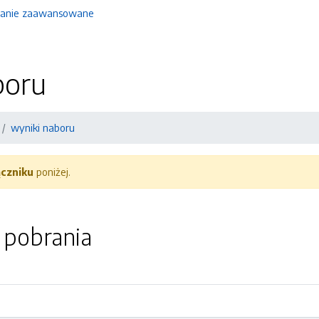
anie zaawansowane
boru
wyniki naboru
ączniku
poniżej.
o pobrania