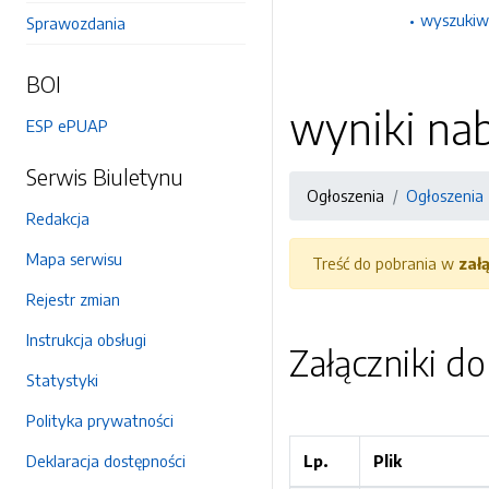
wyszukiw
Sprawozdania
BOI
wyniki na
ESP ePUAP
Serwis Biuletynu
Ogłoszenia
Ogłoszenia
Redakcja
Mapa serwisu
Treść do pobrania w
zał
Rejestr zmian
Instrukcja obsługi
Załączniki d
Statystyki
Polityka prywatności
Deklaracja dostępności
Lp.
Plik